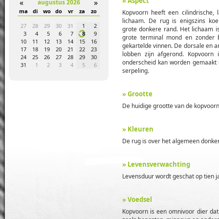
» Aspect
«
»
augustus 2026
a
zo
ma
di
wo
do
vr
za
zo
ma
di
wo
do
vr
za
zo
ma
di
wo
Kopvoorn heeft een cilindrische,
lichaam. De rug is enigszins koe
4
5
27
28
29
30
31
1
2
31
1
2
3
4
5
6
28
29
30
grote donkere rand. Het lichaam 
1
12
3
4
5
6
7
8
9
7
8
9
10
11
12
13
5
6
7
grote terminal mond en zonder 
8
19
10
11
12
13
14
15
16
14
15
16
17
18
19
20
12
13
14
gekartelde vinnen. De dorsale en an
5
26
17
18
19
20
21
22
23
21
22
23
24
25
26
27
19
20
21
lobben zijn afgerond. Kopvoorn 
1
2
24
25
26
27
28
29
30
28
29
30
1
2
3
4
26
27
28
onderscheid kan worden gemaakt op
8
9
31
1
2
3
4
5
6
5
6
7
8
9
10
11
2
3
4
serpeling.
» Grootte
De huidige grootte van de kopvoorn
» Kleuren
De rug is over het algemeen donkerbr
» Levensverwachting
Levensduur wordt geschat op tien ja
» Voedsel
Kopvoorn is een omnivoor dier dat 