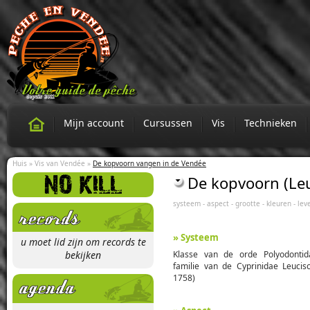
Mijn account
Cursussen
Vis
Technieken
Huis
»
Vis van Vendée
»
De kopvoorn vangen in de Vendée
De kopvoorn (Le
systeem
-
aspect
-
grootte
-
kleuren
-
lev
» Systeem
u moet lid zijn om records te
bekijken
Klasse van de orde Polyodontid
familie van de Cyprinidae Leucis
1758)