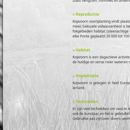
zoals hengsten, minnows en andere 
» Reproductie
Kopvoorn voortplanting vindt plaat
meer. Seksuele volwassenheid is be
fokgebieden habitat (steenachtige 
elke Ponte geplaatst 20 000 tot 100
» Habitat
Kopvoorn is een dagactieve activitei
de huidige en verse rivier wateren
» Implantatie
Kopvoorn is gelegen in heel Europ
Ierland.
» Technieken
Er zijn veel technieken om vast te 
ook de kunstaas en het is gebruikel
Gebruikte aas zijn zeer divers: wor