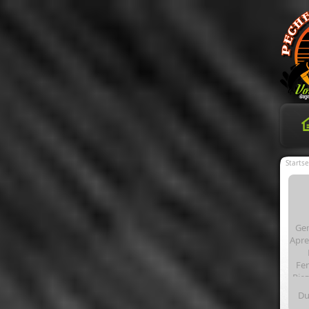
Startse
Ge
Apre
Fen
Riez
de-
Du