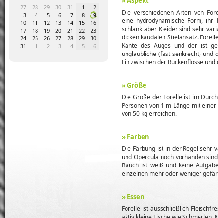
» Aspekt
4
5
27
28
29
30
31
1
2
31
1
2
3
4
5
6
28
29
30
Die verschiedenen Arten von For
1
12
3
4
5
6
7
8
9
7
8
9
10
11
12
13
5
6
7
eine hydrodynamische Form, ihr K
8
19
10
11
12
13
14
15
16
14
15
16
17
18
19
20
12
13
14
schlank aber Kleider sind sehr vari
5
26
17
18
19
20
21
22
23
21
22
23
24
25
26
27
19
20
21
dicken kaudalen Stielansatz. Forell
1
2
24
25
26
27
28
29
30
28
29
30
1
2
3
4
26
27
28
Kante des Auges und der ist ge
8
9
31
1
2
3
4
5
6
5
6
7
8
9
10
11
2
3
4
unglaubliche (fast senkrecht) und d
Fin zwischen der Rückenflosse und d
» Größe
Die Größe der Forelle ist im Durchs
Personen von 1 m Länge mit einer 
von 50 kg erreichen.
» Farben
Die Färbung ist in der Regel sehr v
und Opercula noch vorhanden sind,
Bauch ist weiß und keine Aufgabe
einzelnen mehr oder weniger gefär
» Essen
Forelle ist ausschließlich Fleisch
aktiv kleine Fische wie Schmerlen,