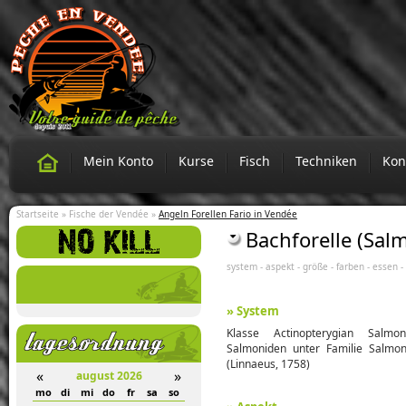
Mein Konto
Kurse
Fisch
Techniken
Kon
Startseite
»
Fische der Vendée
»
Angeln Forellen Fario in Vendée
Bachforelle (Salm
system
-
aspekt
-
größe
-
farben
-
essen
-
» System
Klasse Actinopterygian Salmo
Salmoniden unter Familie Salmon
(Linnaeus, 1758)
«
»
august 2026
a
so
mo
di
mi
do
fr
sa
so
mo
di
mi
do
fr
sa
so
mo
di
mi