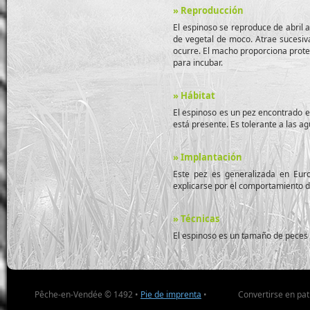
» Reproducción
El espinoso se reproduce de abril 
de vegetal de moco. Atrae sucesiva
ocurre. El macho proporciona protec
para incubar.
» Hábitat
El espinoso es un pez encontrado e
está presente. Es tolerante a las a
» Implantación
Este pez es generalizada en Euro
explicarse por el comportamiento d
» Técnicas
El espinoso es un tamaño de pece
Pêche-en-Vendée © 1492 •
Pie de imprenta
•
Convertirse en pa