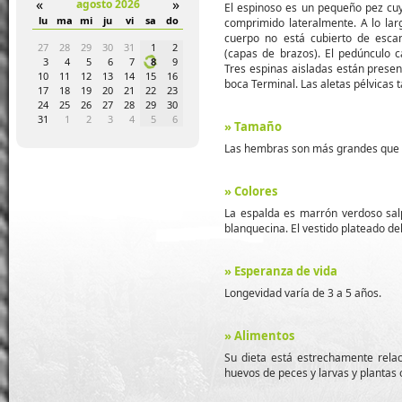
«
»
agosto 2026
El espinoso es un pequeño pez cu
a
do
lu
ma
mi
ju
vi
sa
do
lu
ma
mi
ju
vi
sa
do
lu
ma
mi
comprimido lateralmente. A lo largo
cuerpo no está cubierto de esca
4
5
27
28
29
30
31
1
2
31
1
2
3
4
5
6
28
29
30
(capas de brazos). El pedúnculo 
1
12
3
4
5
6
7
8
9
7
8
9
10
11
12
13
5
6
7
Tres espinas aisladas están present
8
19
10
11
12
13
14
15
16
14
15
16
17
18
19
20
12
13
14
boca Terminal. Las aletas pélvicas 
5
26
17
18
19
20
21
22
23
21
22
23
24
25
26
27
19
20
21
1
2
24
25
26
27
28
29
30
28
29
30
1
2
3
4
26
27
28
8
9
31
1
2
3
4
5
6
5
6
7
8
9
10
11
2
3
4
» Tamaño
Las hembras son más grandes que l
» Colores
La espalda es marrón verdoso salpi
blanquecina. El vestido plateado de
» Esperanza de vida
Longevidad varía de 3 a 5 años.
» Alimentos
Su dieta está estrechamente rela
huevos de peces y larvas y plantas 