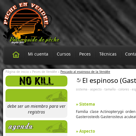
Mi cuenta
Cursos
Peces
Técnicas
Conta
Página de inicio
»
Peces de Vendée
»
Pescado al espinoso de la Vendée
El espinoso (Gas
sistema
-
aspecto
-
tamaño
-
colores
-
es
» Sistema
debe ser un miembro para ver
registros
Familia clase Actinopterygii orde
Gasterosteids Gasterosteus aculeat
» Aspecto